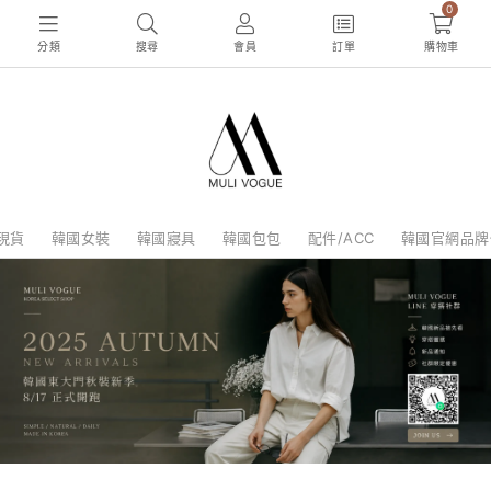
0
分類
搜尋
會員
訂單
購物車
現貨
韓國女裝
韓國寢具
韓國包包
配件/ACC
韓國官網品牌