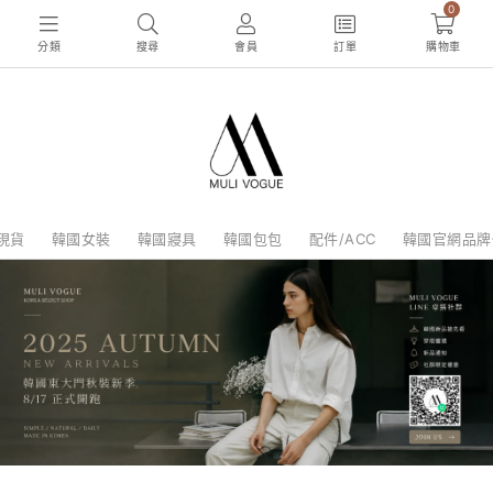
0
分類
搜尋
會員
訂單
購物車
現貨
韓國女裝
韓國寢具
韓國包包
配件/ACC
韓國官網品牌