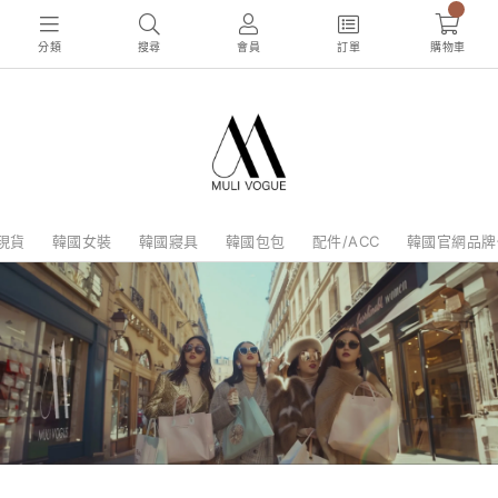
0
分類
搜尋
會員
訂單
購物車
現貨
韓國女裝
韓國寢具
韓國包包
配件/ACC
韓國官網品牌