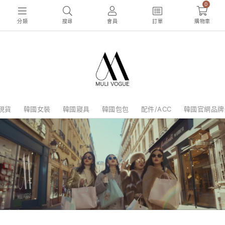
0
分類
搜尋
會員
訂單
購物車
現貨
韓國女裝
韓國寢具
韓國包包
配件/ACC
韓國官網品牌