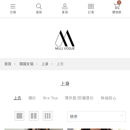
0
分類
搜尋
會員
訂單
購物車
首頁
韓國女裝
上身
上衣
上身
上衣
襯衫
Bra Top
薄外套/防曬罩衫
無袖背心