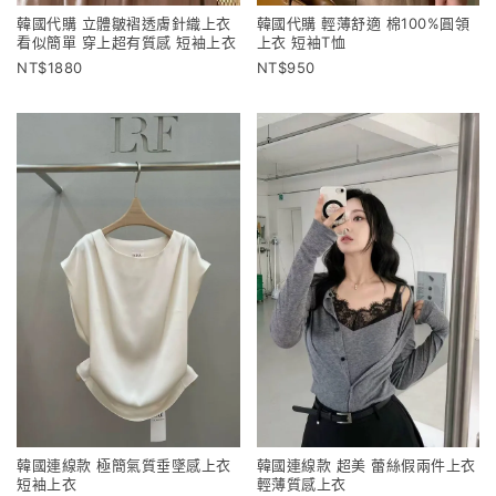
韓國代購 立體皺褶透膚針織上衣
韓國代購 輕薄舒適 棉100%圓領
看似簡單 穿上超有質感 短袖上衣
上衣 短袖T恤
1880
950
韓國連線款 極簡氣質垂墜感上衣
韓國連線款 超美 蕾絲假兩件上衣
短袖上衣
輕薄質感上衣