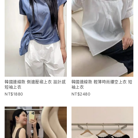
韓國連線款 側邊壓褶上衣 設計感
韓國連線款 輕薄時尚鏤空上衣 短
短袖上衣
袖上衣
1880
2480