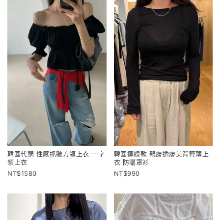
韓國代購 性感抓皺方領上衣 一字
韓國連線款 親膚透膚美背輕薄上
領上衣
衣 防曬罩衫
1580
990