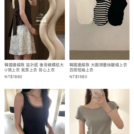
韓國連線款 設計感 後背蝴蝶結大
韓國連線款 大圓領蕾絲皺褶上衣
U領上衣 氣質上衣 背心上衣
百搭短袖上衣
1880
1680