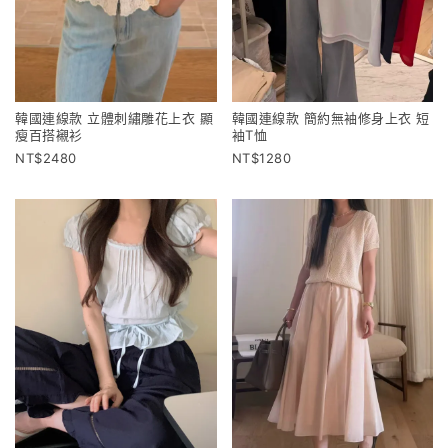
韓國連線款 立體刺繡雕花上衣 顯
韓國連線款 簡約無袖修身上衣 短
瘦百搭襯衫
袖T恤
2480
1280