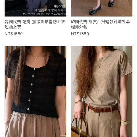
韓國代購 透膚 抓皺綁帶雪紡上衣
韓國代購 氣質百搭短款針織外套
短袖上衣
輕薄外套
1580
1680