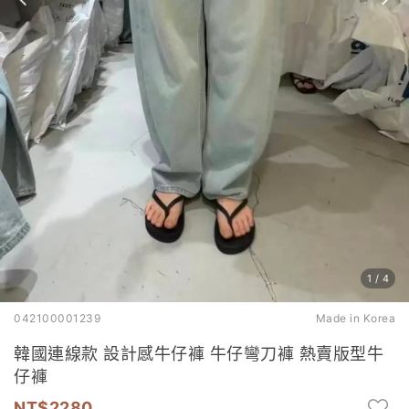
1
/
4
042100001239
Made in Korea
韓國連線款 設計感牛仔褲 牛仔彎刀褲 熱賣版型牛
仔褲
2280