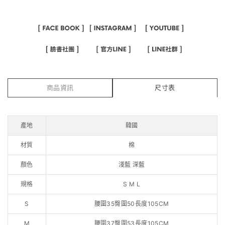
商品資訊
尺寸表
產地
韓國
材質
棉
顏色
淺藍 深藍
規格
S M L
S
腰圍35臀圍50長度105CM
M
腰圍37臀圍53長度105CM