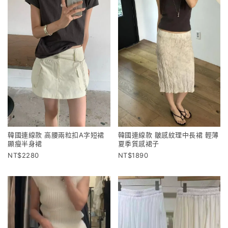
韓國連線款 高腰兩粒扣A字短裙
韓國連線款 皺感紋理中長裙 輕薄
顯瘦半身裙
夏季質感裙子
2280
1890