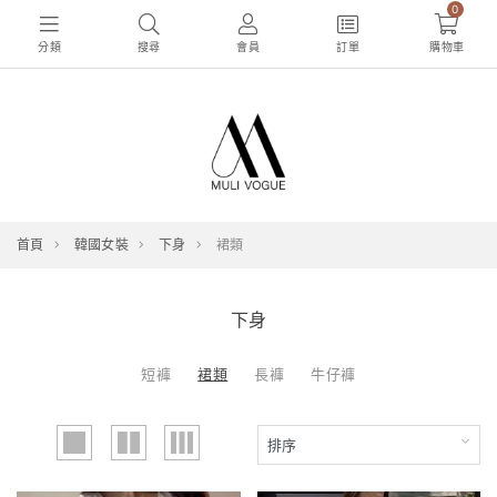
0
分類
搜尋
會員
訂單
購物車
首頁
韓國女裝
下身
裙類
下身
短褲
裙類
長褲
牛仔褲