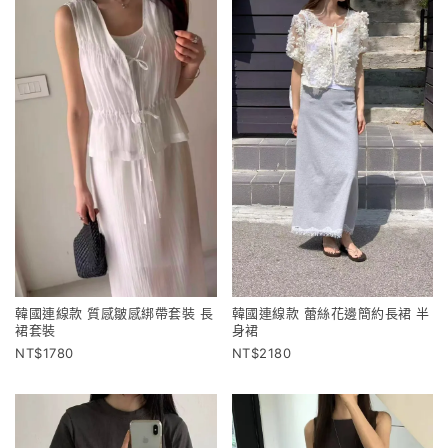
韓國連線款 質感皺感綁帶套裝 長
韓國連線款 蕾絲花邊簡約長裙 半
裙套裝
身裙
1780
2180