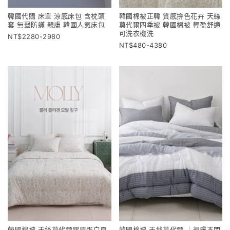
韓國代購 床單 涼感床包 含枕頭
韓國棉被正韓 質感拚色花卉 天絲
套 無聲防蟎 親膚 韓國人氣床包
莫代爾四季被 韓國棉被 輕盈舒適
可洗衣機洗
2280-2980
480-4380
韓國棉被 天絲莫代爾膠原蛋白夏
韓國棉被 天絲莫代爾 ｜親膚不悶