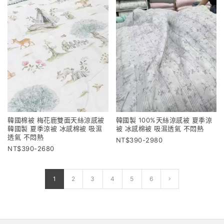
韓國棉被 梅花鹿雙面天絲涼感被
韓國製 100%天絲涼感被 夏季涼
韓國製 夏季涼被 冰感棉被 吸濕
被 冰感棉被 吸濕透氣 不悶熱
透氣 不悶熱
390-2980
390-2680
1
2
3
4
5
6