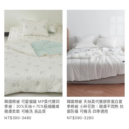
韓國棉被 可愛貓貓 MP莫代爾四
韓國棉被 天絲莫代爾膠原蛋白夏
季被｜30%天絲＋70%極細纖維
季棉被 小碎花款｜親膚不悶熱 抗
親膚柔軟 可機洗 高品質
菌防蟎 可機洗 四季適用
390-3480
390-3280