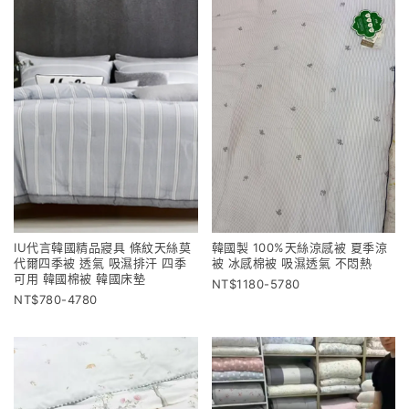
IU代言韓國精品寢具 條紋天絲莫
韓國製 100%天絲涼感被 夏季涼
代爾四季被 透氣 吸濕排汗 四季
被 冰感棉被 吸濕透氣 不悶熱
可用 韓國棉被 韓國床墊
1180-5780
780-4780