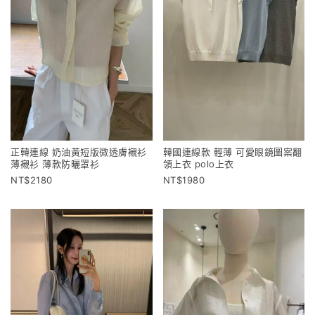
正韓連線 奶油黃短版微透膚襯衫
韓國連線款 輕薄 可愛眼鏡圖案翻
薄襯衫 薄款防曬罩衫
領上衣 polo上衣
2180
1980