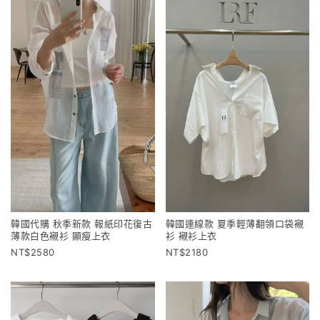
韓國代購 秋季新款 報紙印花復古
韓國連線款 夏季輕薄翻領口袋襯
薄款白色襯衫 顯瘦上衣
衫 襯衫上衣
2580
2180