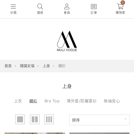
0
分類
搜尋
會員
訂單
購物車
首頁
韓國女裝
上身
襯衫
上身
上衣
襯衫
Bra Top
薄外套/防曬罩衫
無袖背心