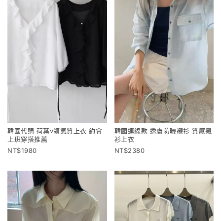
韓國代購 荷葉v領氣質上衣 約會
韓國連線款 透膚防曬襯衫 質感襯
上班穿搭推薦
衫上衣
1980
2380