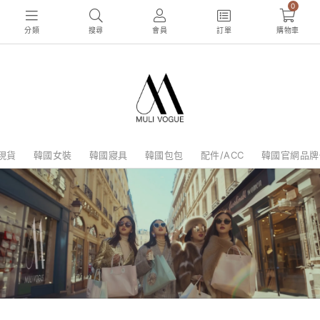
0
分類
搜尋
會員
訂單
購物車
現貨
韓國女裝
韓國寢具
韓國包包
配件/ACC
韓國官網品牌