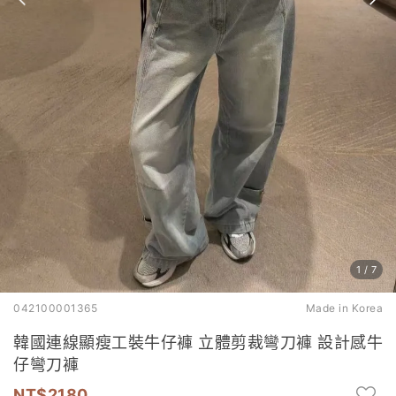
1
/
7
042100001365
Made in Korea
韓國連線顯瘦工裝牛仔褲 立體剪裁彎刀褲 設計感牛
仔彎刀褲
2180