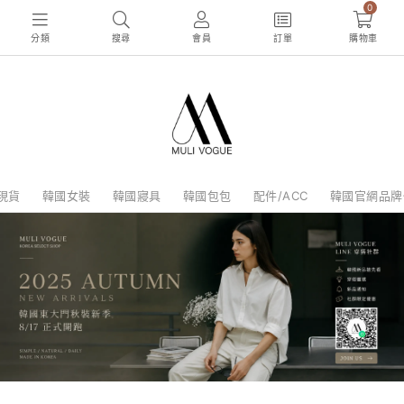
0
分類
搜尋
會員
訂單
購物車
現貨
韓國女裝
韓國寢具
韓國包包
配件/ACC
韓國官網品牌