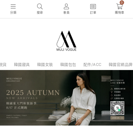
0
分類
搜尋
會員
訂單
購物車
現貨
韓國寢具
韓國女裝
韓國包包
配件/ACC
韓國官網品牌