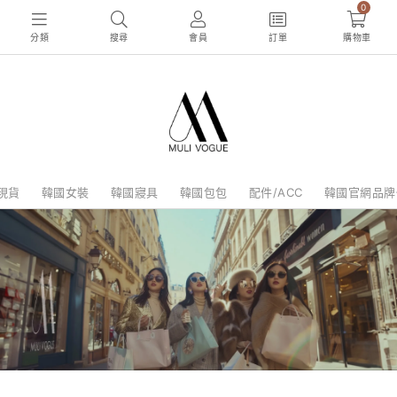
0
分類
搜尋
會員
訂單
購物車
現貨
韓國女裝
韓國寢具
韓國包包
配件/ACC
韓國官網品牌