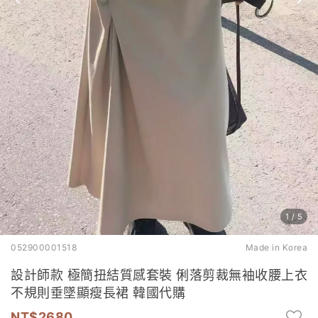
1
/
5
052900001518
Made in Korea
設計師款 極簡扭結質感套裝 俐落剪裁無袖收腰上衣
不規則垂墜顯瘦長裙 韓國代購
2680