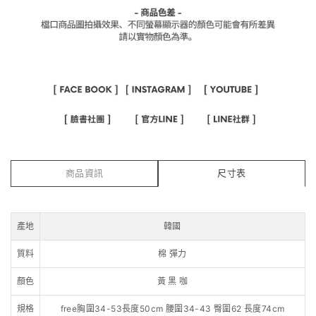
商品資訊
尺寸表
產地
韓國
質料
棉 彈力
顏色
黃 黑 咖
規格
free胸圍34-53長度50cm 腰圍34-43 臀圍62 長度74cm