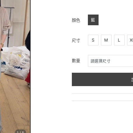
藍
顏色
S
M
L
X
尺寸
數量
1
/
5