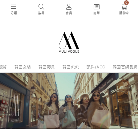
0
分類
搜尋
會員
訂單
購物車
現貨
韓國女裝
韓國寢具
韓國包包
配件/ACC
韓國官網品牌