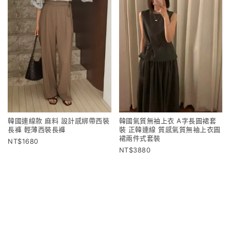
韓國連線款 麻料 設計感綁帶西裝
韓國氣質無袖上衣 A字長圓裙套
長褲 輕薄西裝長褲
裝 正韓連線 質感氣質無袖上衣圓
裙兩件式套裝
1680
3880