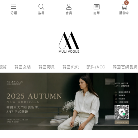
0
分類
搜尋
會員
訂單
購物車
現貨
韓國女裝
韓國寢具
韓國包包
配件/ACC
韓國官網品牌