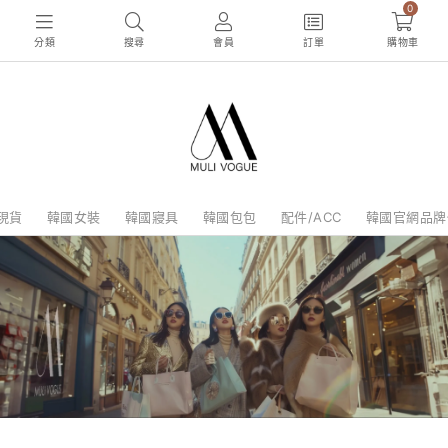
0
分類
搜尋
會員
訂單
購物車
現貨
韓國女裝
韓國寢具
韓國包包
配件/ACC
韓國官網品牌