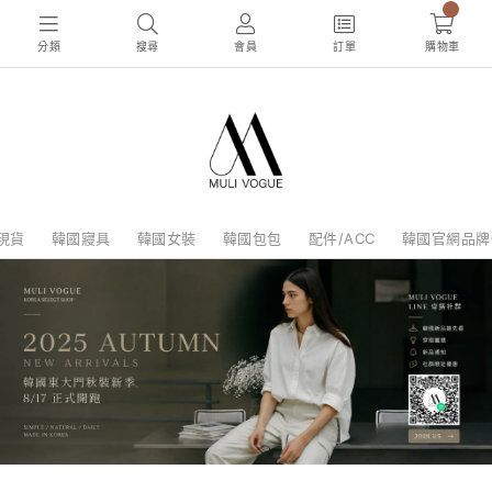
0
分類
搜尋
會員
訂單
購物車
現貨
韓國寢具
韓國女裝
韓國包包
配件/ACC
韓國官網品牌