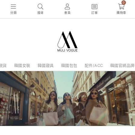
0
分類
搜尋
會員
訂單
購物車
現貨
韓國女裝
韓國寢具
韓國包包
配件/ACC
韓國官網品牌