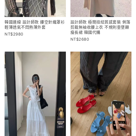
韓國連線 設計師款 鏤空針織罩衫
設計師款 極簡扭結質感套裝 俐落
輕薄透氣不悶熱薄外套
剪裁無袖收腰上衣 不規則垂墜顯
瘦長裙 韓國代購
2980
2680