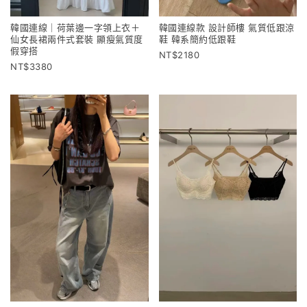
韓國連線｜荷葉邊一字領上衣＋
韓國連線款 設計師樓 氣質低跟涼
仙女長裙兩件式套裝 顯瘦氣質度
鞋 韓系簡約低跟鞋
假穿搭
2180
3380