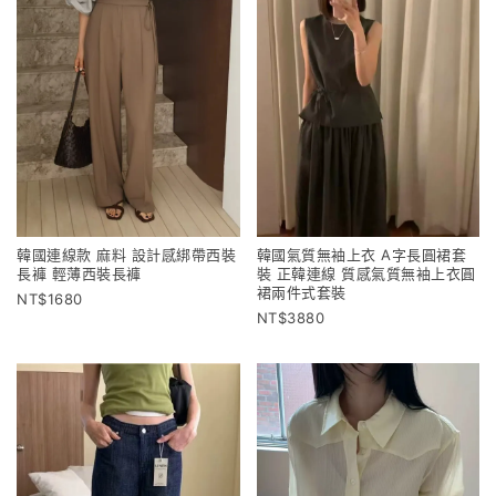
韓國連線款 麻料 設計感綁帶西裝
韓國氣質無袖上衣 A字長圓裙套
長褲 輕薄西裝長褲
裝 正韓連線 質感氣質無袖上衣圓
裙兩件式套裝
1680
3880