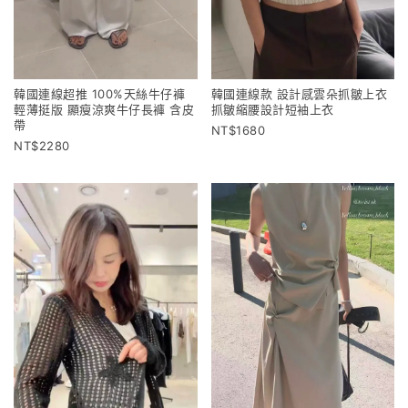
韓國連線超推 100%天絲牛仔褲
韓國連線款 設計感雲朵抓皺上衣
輕薄挺版 顯瘦涼爽牛仔長褲 含皮
抓皺縮腰設計短袖上衣
帶
1680
2280