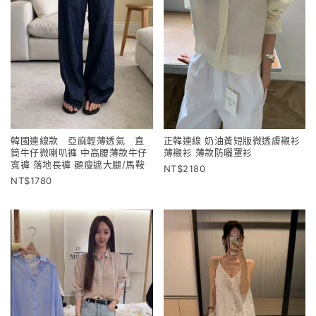
韓國連線款 亞麻輕薄透氣 直
正韓連線 奶油黃短版微透膚襯衫
筒牛仔微喇叭褲 中高腰薄款牛仔
薄襯衫 薄款防曬罩衫
寬褲 落地長褲 顯瘦遮大腿/馬鞍
2180
1780