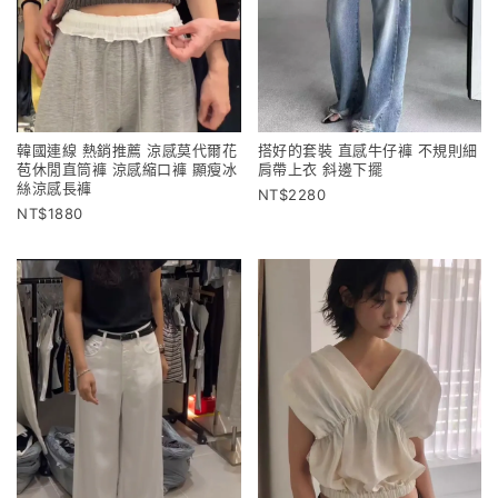
韓國連線 熱銷推薦 涼感莫代爾花
搭好的套裝 直感牛仔褲 不規則細
苞休閒直筒褲 涼感縮口褲 顯瘦冰
肩帶上衣 斜邊下擺
絲涼感長褲
2280
1880