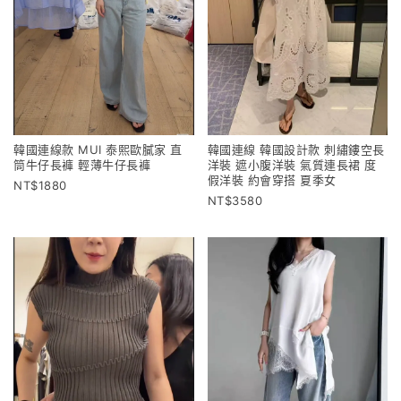
韓國連線款 MUI 泰熙歐膩家 直
韓國連線 韓國設計款 刺繡鏤空長
筒牛仔長褲 輕薄牛仔長褲
洋裝 遮小腹洋裝 氣質連長裙 度
假洋裝 約會穿搭 夏季女
1880
3580