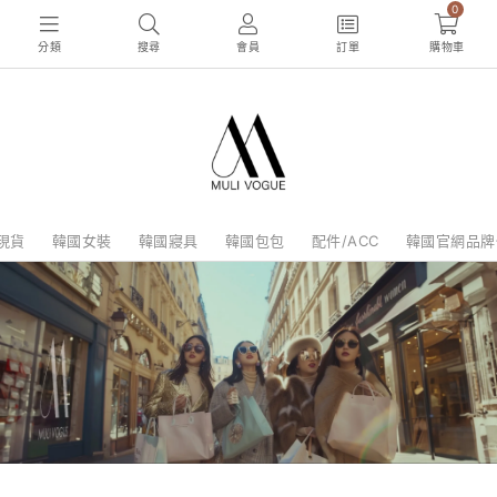
0
分類
搜尋
會員
訂單
購物車
現貨
韓國女裝
韓國寢具
韓國包包
配件/ACC
韓國官網品牌