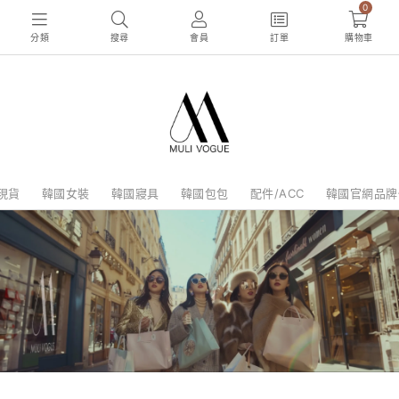
0
分類
搜尋
會員
訂單
購物車
現貨
韓國女裝
韓國寢具
韓國包包
配件/ACC
韓國官網品牌