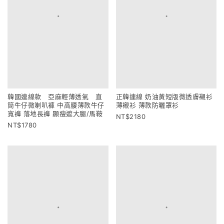
韓國連線款 亞麻輕薄透氣 直
正韓連線 奶油黃短版微透膚襯衫
筒牛仔微喇叭褲 中高腰薄款牛仔
薄襯衫 薄款防曬罩衫
寬褲 落地長褲 顯瘦遮大腿/馬鞍
2180
1780