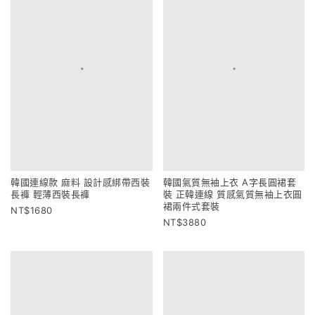
韓國連線款 麻料 設計感綁帶西裝
韓國氣質無袖上衣 A字長圓裙套
長褲 輕薄西裝長褲
裝 正韓連線 質感氣質無袖上衣圓
裙兩件式套裝
1680
3880