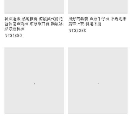
韓國連線 熱銷推薦 涼感莫代爾花
搭好的套裝 直感牛仔褲 不規則細
苞休閒直筒褲 涼感縮口褲 顯瘦冰
肩帶上衣 斜邊下擺
絲涼感長褲
2280
1880
韓國連線超推 100%天絲牛仔褲
韓國連線款 設計感雲朵抓皺上衣