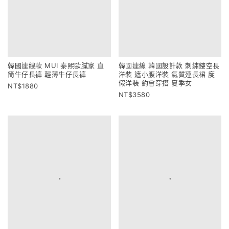
韓國連線款 MUI 泰熙歐膩家 直
韓國連線 韓國設計款 刺繡鏤空長
筒牛仔長褲 輕薄牛仔長褲
洋裝 遮小腹洋裝 氣質連長裙 度
假洋裝 約會穿搭 夏季女
1880
3580