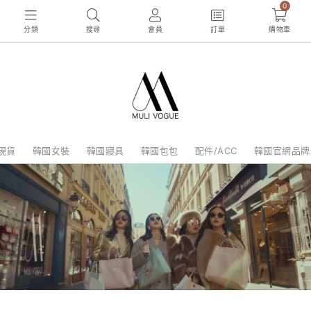
0
分類
搜尋
會員
訂單
購物車
現貨
韓國女裝
韓國寢具
韓國包包
配件/ACC
韓國官網品牌