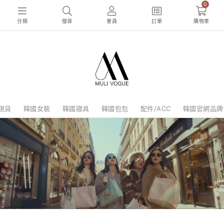
0
分類
搜尋
會員
訂單
購物車
現貨
韓國女裝
韓國寢具
韓國包包
配件/ACC
韓國官網品牌