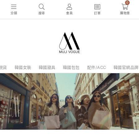
0
分類
搜尋
會員
訂單
購物車
現貨
韓國女裝
韓國寢具
韓國包包
配件/ACC
韓國官網品牌