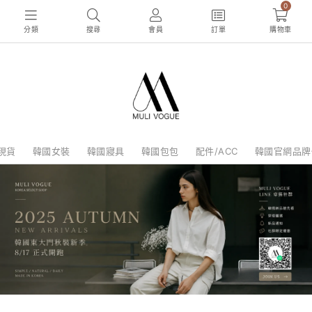
0
分類
搜尋
會員
訂單
購物車
現貨
韓國女裝
韓國寢具
韓國包包
配件/ACC
韓國官網品牌