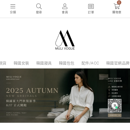
0
分類
搜尋
會員
訂單
購物車
現貨
韓國女裝
韓國寢具
韓國包包
配件/ACC
韓國官網品牌