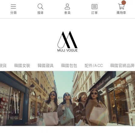
0
分類
搜尋
會員
訂單
購物車
現貨
韓國女裝
韓國寢具
韓國包包
配件/ACC
韓國官網品牌