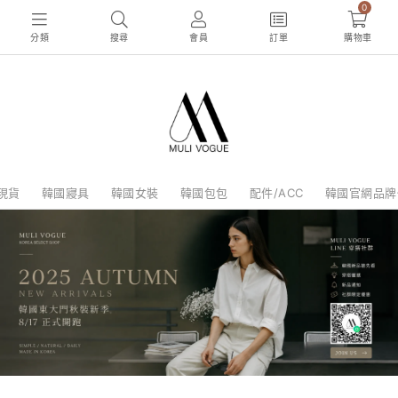
0
分類
搜尋
會員
訂單
購物車
現貨
韓國寢具
韓國女裝
韓國包包
配件/ACC
韓國官網品牌