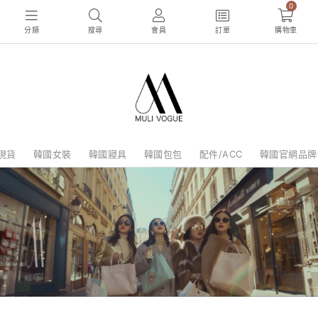
0
分類
搜尋
會員
訂單
購物車
現貨
韓國女裝
韓國寢具
韓國包包
配件/ACC
韓國官網品牌