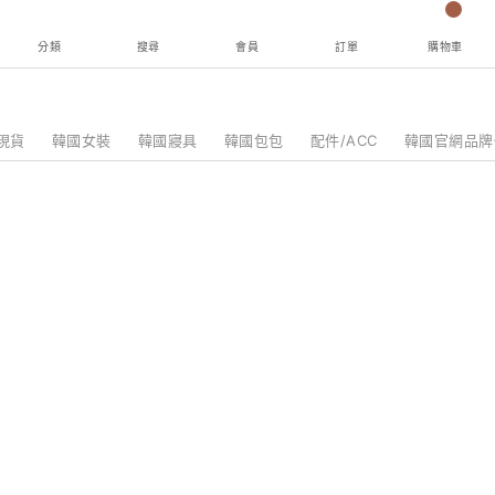
分類
搜尋
會員
訂單
購物車
現貨
韓國女裝
韓國寢具
韓國包包
配件/ACC
韓國官網品牌