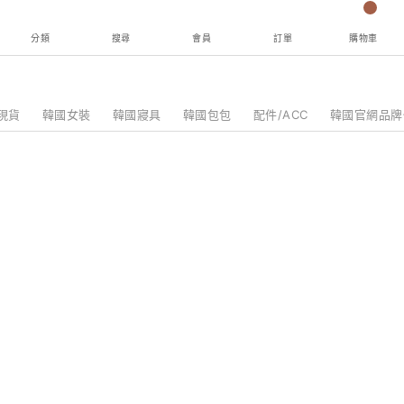
分類
搜尋
會員
訂單
購物車
現貨
韓國女裝
韓國寢具
韓國包包
配件/ACC
韓國官網品牌