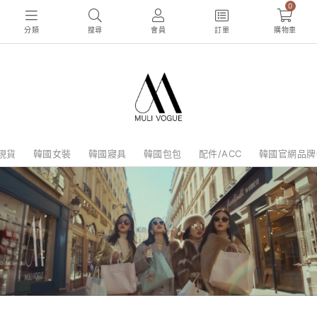
0
分類
搜尋
會員
訂單
購物車
現貨
韓國女裝
韓國寢具
韓國包包
配件/ACC
韓國官網品牌