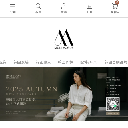
0
分類
搜尋
會員
訂單
購物車
現貨
韓國女裝
韓國寢具
韓國包包
配件/ACC
韓國官網品牌