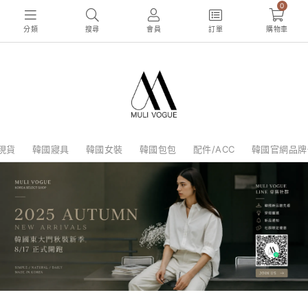
0
分類
搜尋
會員
訂單
購物車
現貨
韓國寢具
韓國女裝
韓國包包
配件/ACC
韓國官網品牌