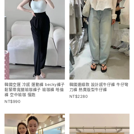
韓國空運 冷感 運動褲 becky褲子
韓國連線款 設計感牛仔褲 牛仔彎
鬆緊帶寬腿瑜珈褲子 瑜珈褲 哈倫
刀褲 熱賣版型牛仔褲
褲 空中瑜珈 慢跑
2280
990