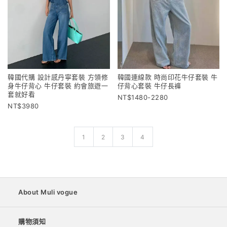
韓國代購 設計感丹寧套裝 方領修
韓國連線款 時尚印花牛仔套裝 牛
身牛仔背心 牛仔套裝 約會旅遊一
仔背心套裝 牛仔長褲
套就好看
1480-2280
3980
1
2
3
4
About Muli vogue
購物須知