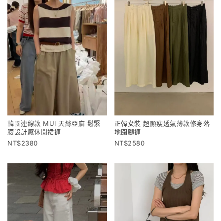
韓國連線款 MUI 天絲亞麻 鬆緊
正韓女裝 超顯瘦透氣薄款修身落
腰設計感休閒裙褲
地闊腿褲
2380
2580