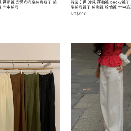
感 運動褲 鬆緊帶寬腿瑜珈褲子 瑜
韓國空運 冷感 運動褲 becky褲子
褲 空中瑜珈
腿瑜珈褲子 瑜珈褲 哈倫褲 空中瑜
990