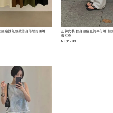
超顯瘦透氣薄款修身落地闊腿褲
正韓女裝 修身顯瘦直筒牛仔褲 輕
褲推薦
1290