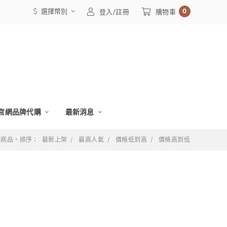
選擇幣別
0
登入/註冊
購物車
官網品牌代購
最新消息
 個商品，排序：
最新上架
最高人氣
價格低到高
價格高到低