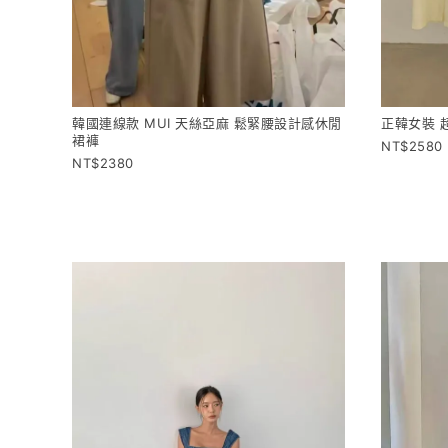
韓國連線款 MUI 天絲亞麻 鬆緊腰設計感休閒
正韓女裝 
裙褲
2580
2380