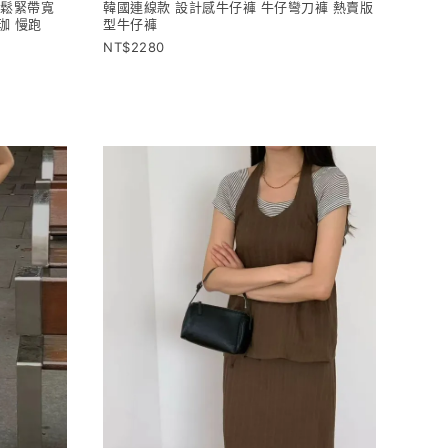
 鬆緊帶寬
韓國連線款 設計感牛仔褲 牛仔彎刀褲 熱賣版
珈 慢跑
型牛仔褲
2280