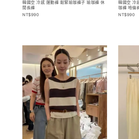
韓國空 冷感 運動褲 鬆緊瑜珈褲子 瑜珈褲 休
韓國空 冷
閒長褲
珈褲 哈倫
990
990