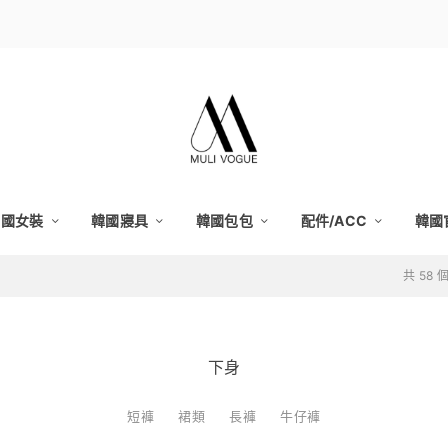
韓國女裝
韓國寢具
韓國包包
配件/ACC
韓國
共 58
下身
短褲
裙類
長褲
牛仔褲