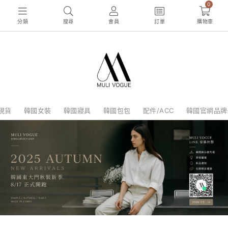
0
分類
搜尋
會員
訂單
購物車
現貨
韓國女裝
韓國寢具
韓國包包
配件/ACC
韓國官網品牌