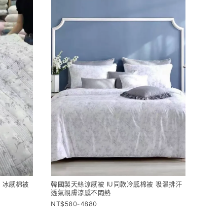
被 冰感棉被
韓國製天絲涼感被 IU同款冷感棉被 吸濕排汗
透氣親膚涼感不悶熱
580-4880