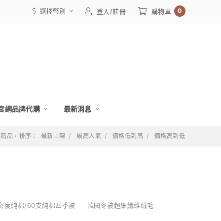
選擇幣別
0
登入/註冊
購物車
官網品牌代購
最新消息
 個商品，排序：
最新上架
最高人氣
價格低到高
價格高到低
密度純棉/60支純棉四季被
韓國冬被超細纖維絨毛