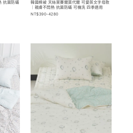
熱 抗菌防蟎
韓國棉被 天絲萊賽爾莫代爾 可愛英文字母款
｜親膚不悶熱 抗菌防蟎 可機洗 四季適用
390-4280