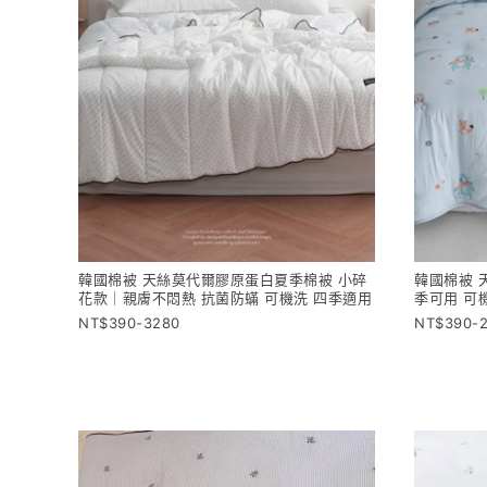
韓國棉被 天絲莫代爾膠原蛋白夏季棉被 小碎
韓國棉被 
花款｜親膚不悶熱 抗菌防蟎 可機洗 四季適用
季可用 可
390-3280
390-