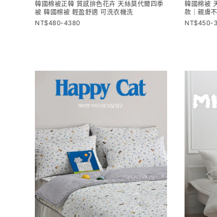
韓國棉被正韓 質感拚色花卉 天絲莫代爾四季
韓國棉被 
被 韓國棉被 輕盈舒適 可洗衣機洗
款｜親膚不
480-4380
450-