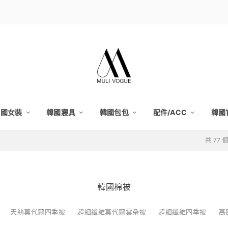
韓國女裝
韓國寢具
韓國包包
配件/ACC
韓國
共 77
韓國棉被
天絲莫代爾四季被
超細纖維莫代爾雲朵被
超細纖維四季被
高