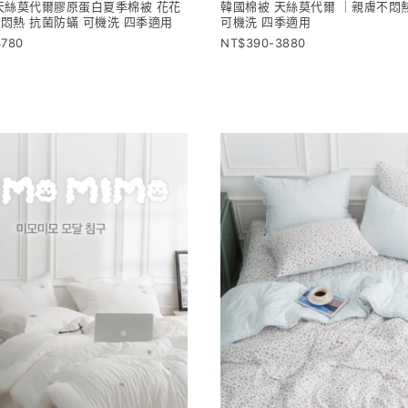
天絲莫代爾膠原蛋白夏季棉被 花花
韓國棉被 天絲莫代爾 ｜親膚不悶
悶熱 抗菌防蟎 可機洗 四季適用
可機洗 四季適用
3780
390-3880