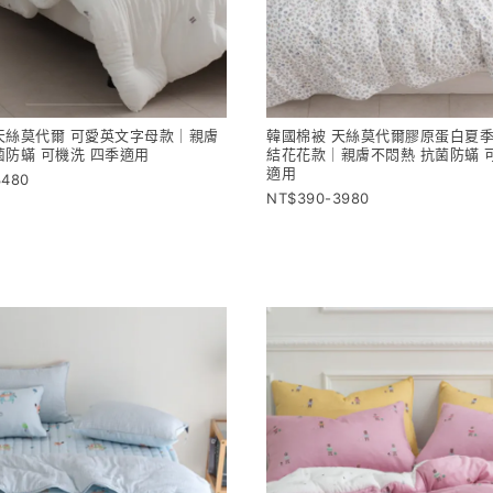
天絲莫代爾 可愛英文字母款｜親膚
韓國棉被 天絲莫代爾膠原蛋白夏季
菌防蟎 可機洗 四季適用
結花花款｜親膚不悶熱 抗菌防蟎 
適用
3480
390-3980