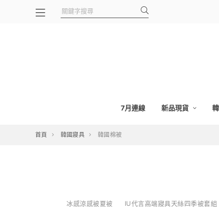
7月連線
新品現貨
首頁
韓國寢具
韓國棉被
冰感涼感被夏被
IU代言高端寢具天絲四季被套組