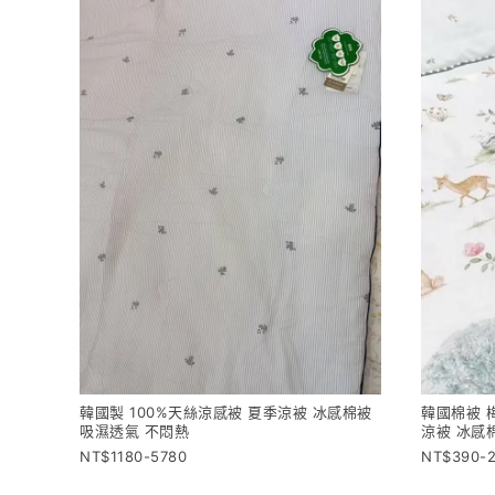
韓國製 100%天絲涼感被 夏季涼被 冰感棉被
韓國棉被 
吸濕透氣 不悶熱
涼被 冰感
1180-5780
390-