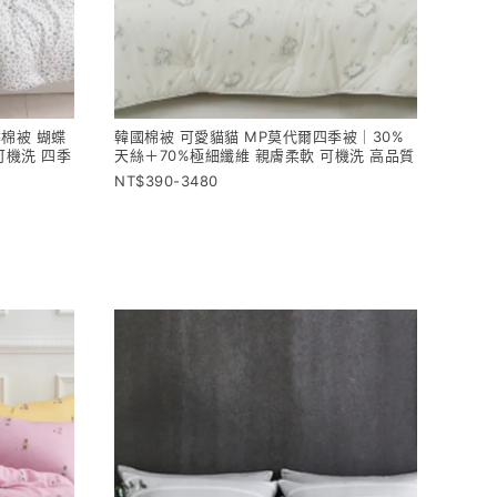
棉被 蝴蝶
韓國棉被 可愛貓貓 MP莫代爾四季被｜30%
可機洗 四季
天絲＋70%極細纖維 親膚柔軟 可機洗 高品質
390-3480