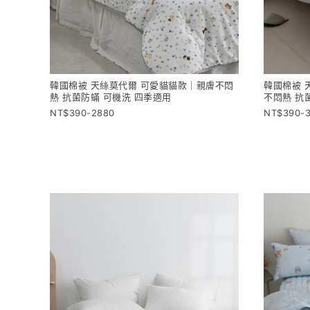
韓國棉被 天絲莫代爾 可愛貓貓款｜親膚不悶
韓國棉被 
熱 抗菌防蟎 可機洗 四季適用
不悶熱 抗
390-2880
390-