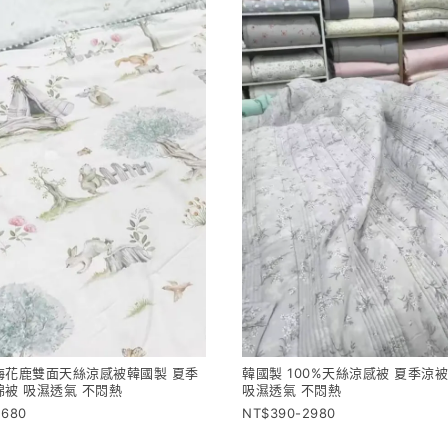
梅花鹿雙面天絲涼感被韓國製 夏季
韓國製 100%天絲涼感被 夏季涼
棉被 吸濕透氣 不悶熱
吸濕透氣 不悶熱
2680
390-2980