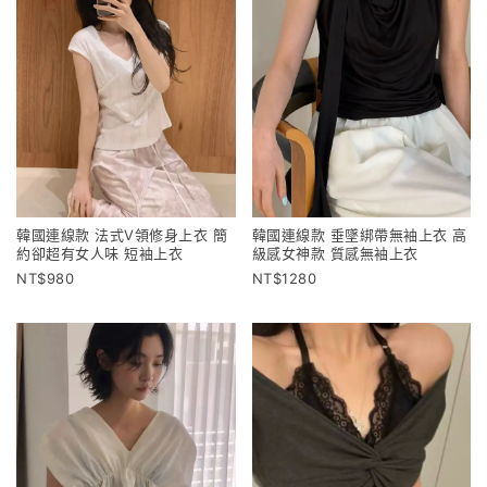
韓國連線款 法式V領修身上衣 簡
韓國連線款 垂墜綁帶無袖上衣 高
約卻超有女人味 短袖上衣
級感女神款 質感無袖上衣
980
1280