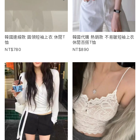
韓國連線款 圓領短袖上衣 休閒T
韓國代購 熱銷款 不易皺短袖上衣
恤
休閒百搭T恤
780
890