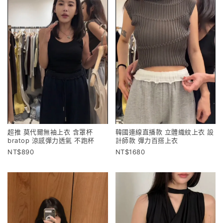
超推 莫代爾無袖上衣 含罩杯
韓國連線直播款 立體織紋上衣 設
bratop 涼感彈力透氣 不跑杯
計師款 彈力百搭上衣
890
1680