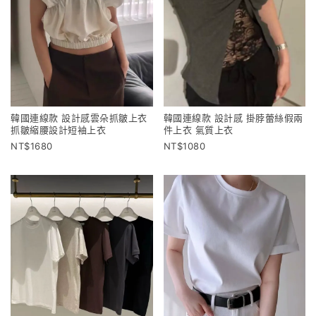
韓國連線款 設計感雲朵抓皺上衣
韓國連線款 設計感 掛脖蕾絲假兩
抓皺縮腰設計短袖上衣
件上衣 氣質上衣
1680
1080