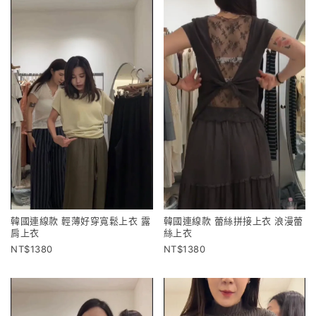
韓國連線款 輕薄好穿寬鬆上衣 露
韓國連線款 蕾絲拼接上衣 浪漫蕾
肩上衣
絲上衣
1380
1380