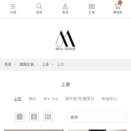
0
分類
搜尋
會員
訂單
購物車
首頁
韓國女裝
上身
上衣
上身
上衣
襯衫
Bra Top
薄外套/防曬罩衫
無袖背心