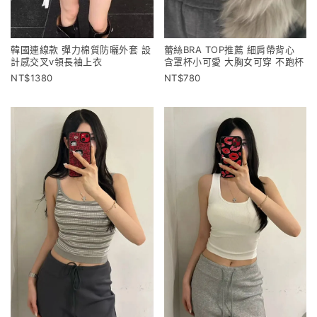
韓國連線款 彈力棉質防曬外套 設
蕾絲BRA TOP推薦 細肩帶背心
計感交叉v領長袖上衣
含罩杯小可愛 大胸女可穿 不跑杯
1380
780